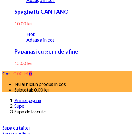
Adauga in cos
Spaghetti CANTANO
10.00
lei
Hot
Adauga in cos
Papanasi cu gem de afine
15.00
lei
Cos :
0.00
lei
0
Nu ai niciun produs in cos
Subtotal:
0.00
lei
Prima pagina
Supe
Supa de lascute
Supa cu taitei
Supa gradinar