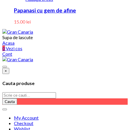
Papanasi cu gem de afine
15.00
lei
Supa de lascute
Acasa
0
Vezi cos
Cont
×
Cauta produse
Cauta
My Account
Checkout
Wishlist