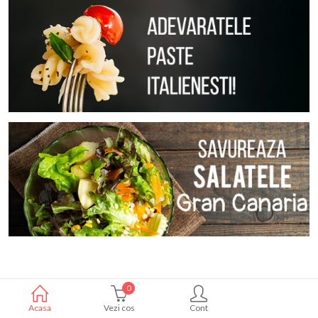
0
Acasa
Vezi cos
Cont