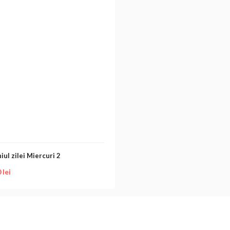
ul zilei Miercuri 2
0
lei