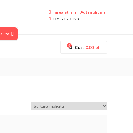
Inregistrare
Autentificare
0755.020.198
auta
0
Cos :
0.00
lei