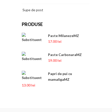
Supe de post
PRODUSE
Paste MilanezeMZ
17.00
lei
Paste CarbonaraMZ
19.00
lei
Papri de pui cu
mamaligaMZ
13.00
lei