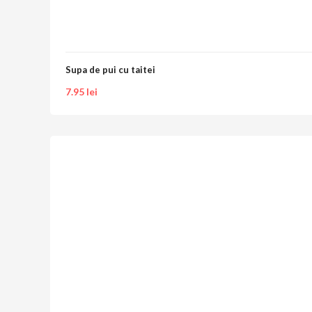
Supa de pui cu taitei
7.95
lei