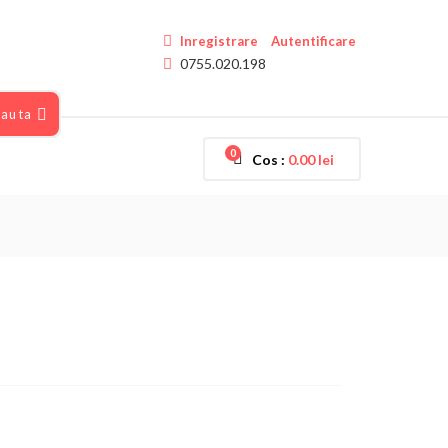
Inregistrare
Autentificare
0755.020.198
auta
0
Cos :
0.00
lei