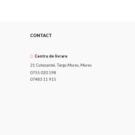
CONTACT
Centru de livrare
21 Cutezantei, Targu Mures, Mures
0755 020 198
07483 11 915