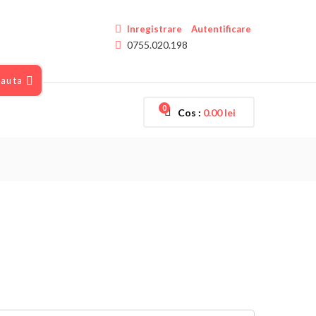
Inregistrare
Autentificare
0755.020.198
auta
0
Cos :
0.00
lei