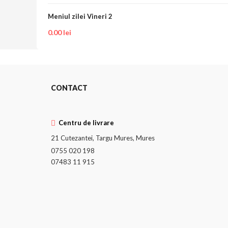
Meniul zilei Vineri 2
0.00
lei
CONTACT
Centru de livrare
21 Cutezantei, Targu Mures, Mures
0755 020 198
07483 11 915