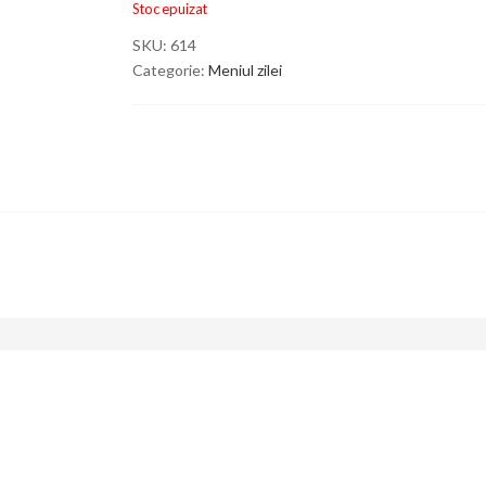
Stoc epuizat
SKU:
614
Categorie:
Meniul zilei