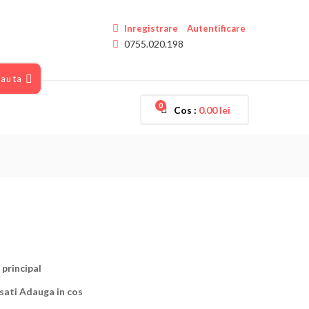
Inregistrare
Autentificare
0755.020.198
auta
0
Cos :
0.00
lei
 principal
asati Adauga in cos