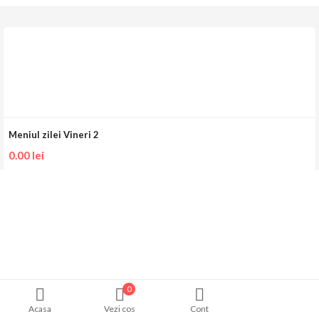
Meniul zilei Vineri 2
0.00
lei
0
Acasa
Vezi cos
Cont