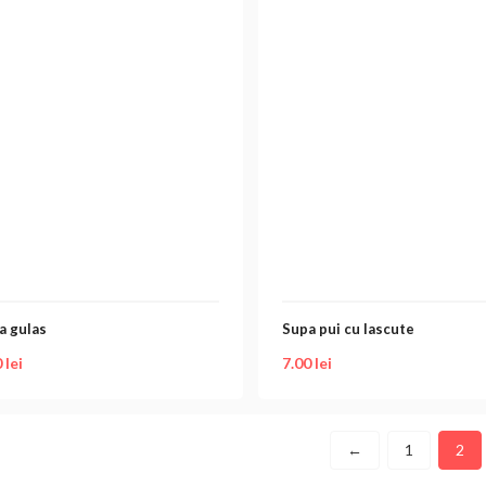
a gulas
Supa pui cu lascute
0
lei
7.00
lei
←
1
2