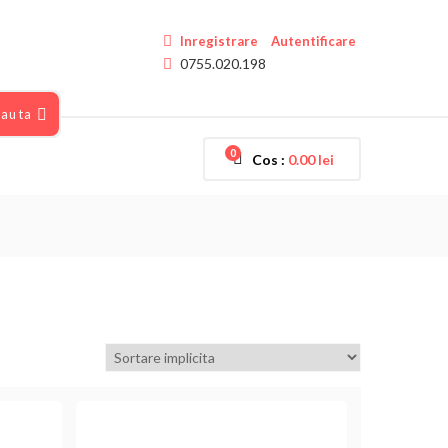
Inregistrare
Autentificare
0755.020.198
auta
0
Cos :
0.00
lei