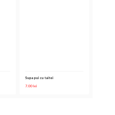
Supa pui cu taitei
7.00
lei