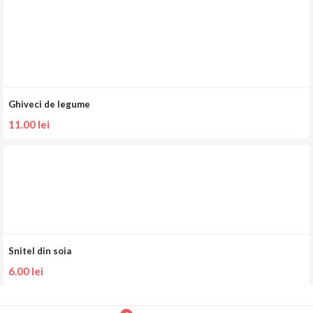
Ghiveci de legume
11.00
lei
Snitel din soia
6.00
lei