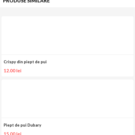
PRODUSE SIMILARE
Crispy din piept de pui
12.00
lei
Piept de pui Dubary
15.00
lei