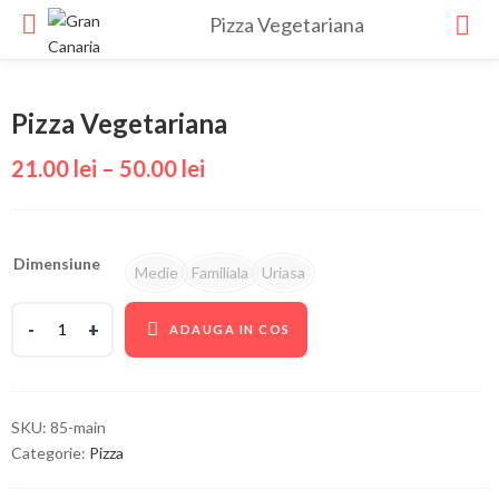
Pizza Vegetariana
Pizza Vegetariana
21.00
lei
–
50.00
lei
Dimensiune
Medie
Familiala
Uriasa
ADAUGA IN COS
SKU:
85-main
Categorie:
Pizza