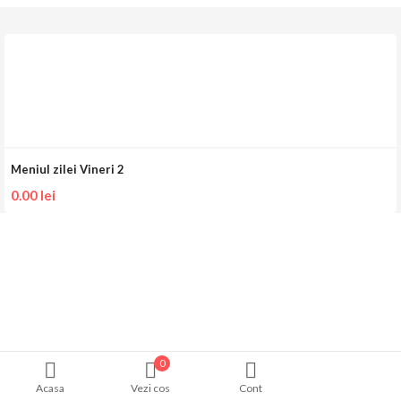
Meniul zilei Vineri 2
0.00
lei
0
Acasa
Vezi cos
Cont