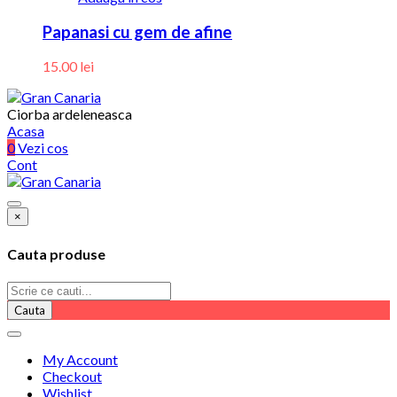
Papanasi cu gem de afine
15.00
lei
Ciorba ardeleneasca
Acasa
0
Vezi cos
Cont
×
Cauta produse
Cauta
My Account
Checkout
Wishlist