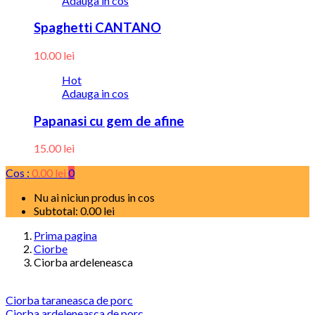
Adauga in cos
Spaghetti CANTANO
10.00
lei
Hot
Adauga in cos
Papanasi cu gem de afine
15.00
lei
Cos :
0.00
lei
0
Nu ai niciun produs in cos
Subtotal:
0.00
lei
Prima pagina
Ciorbe
Ciorba ardeleneasca
Ciorba taraneasca de porc
Ciorba ardeleneasca de porc