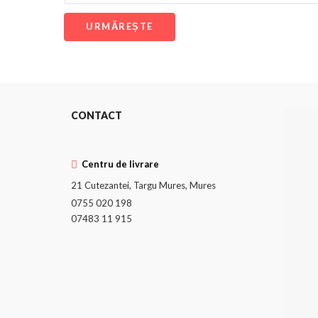
URMĂREȘTE
CONTACT
Centru de livrare
21 Cutezantei, Targu Mures, Mures
0755 020 198
07483 11 915