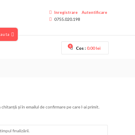
Inregistrare
Autentificare
0755.020.198
auta
0
Cos :
0.00
lei
hitanță și în emailul de confirmare pe care l-ai primit.